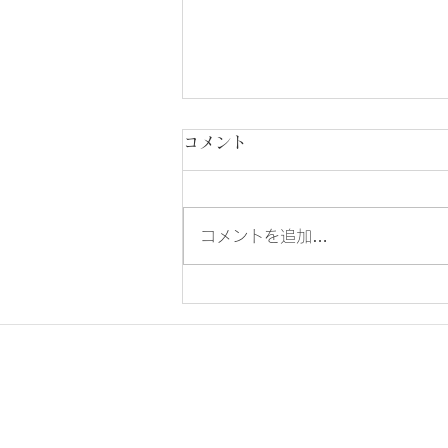
コメント
コメントを追加…
Cafe「新町ななせき」の壁画
完成！