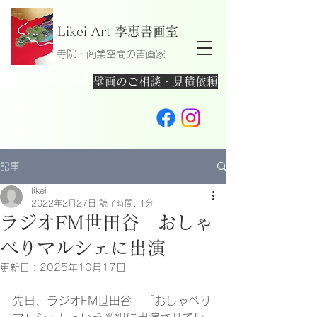
Likei Art 李惠書画室
寺院・商業空間の書画家
壁画のご相談・見積依頼
記事
likei
2022年2月27日
読了時間: 1分
ラジオFM世田谷 おしゃ
べりマルシェに出演
更新日：
2025年10月17日
先日、ラジオFM世田谷　「おしゃべり